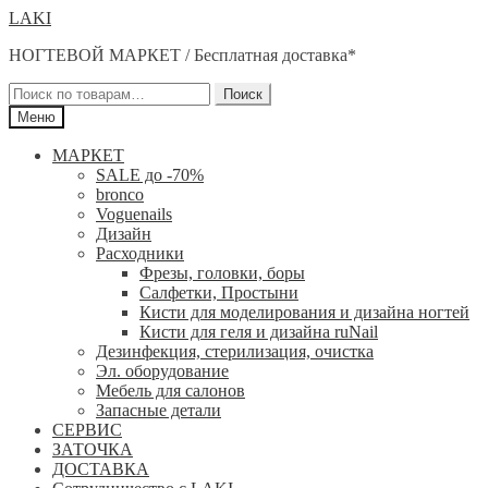
Перейти
Перейти
LAKI
к
к
НОГТЕВОЙ МАРКЕТ / Бесплатная доставка*
навигации
содержимому
Искать:
Поиск
Меню
МАРКЕТ
SALE до -70%
bronco
Voguenails
Дизайн
Расходники
Фрезы, головки, боры
Салфетки, Простыни
Кисти для моделирования и дизайна ногтей
Кисти для геля и дизайна ruNail
Дезинфекция, стерилизация, очистка
Эл. оборудование
Мебель для салонов
Запасные детали
СЕРВИС
ЗАТОЧКА
ДОСТАВКА