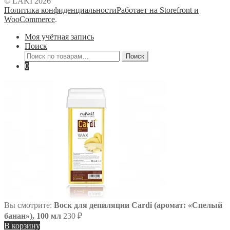
© LAKI 2026
Политика конфиденциальности
Работает на Storefront и
WooCommerce
.
Моя учётная запись
Поиск
Искать:
Поиск
0
Вы смотрите:
Воск для депиляции Cardi (аромат: «Спелый
банан»), 100 мл
230
₽
В корзину