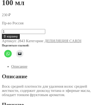
100 мл
230
₽
Пр-во Россия
Количество
товара
В корзину
Воск
Артикул:
2843
Категория:
ДЕПИЛЯЦИЯ CARDI
для
Поделиться ссылкой:
депиляции
Cardi
(аромат:
«Спелый
банан»),
Описание
100
мл
Описание
Воск средней плотности для удаления волос средней
жесткости, содержит диоксид титана и эфирные масла,
обладает тонким фруктовым ароматом.
Похожие