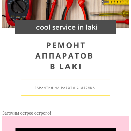
Заточим острее острого!