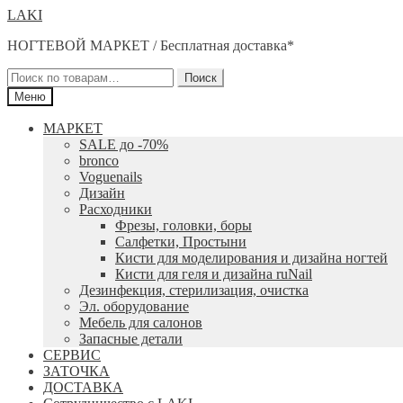
Перейти
Перейти
LAKI
к
к
НОГТЕВОЙ МАРКЕТ / Бесплатная доставка*
навигации
содержимому
Искать:
Поиск
Меню
МАРКЕТ
SALE до -70%
bronco
Voguenails
Дизайн
Расходники
Фрезы, головки, боры
Салфетки, Простыни
Кисти для моделирования и дизайна ногтей
Кисти для геля и дизайна ruNail
Дезинфекция, стерилизация, очистка
Эл. оборудование
Мебель для салонов
Запасные детали
СЕРВИС
ЗАТОЧКА
ДОСТАВКА