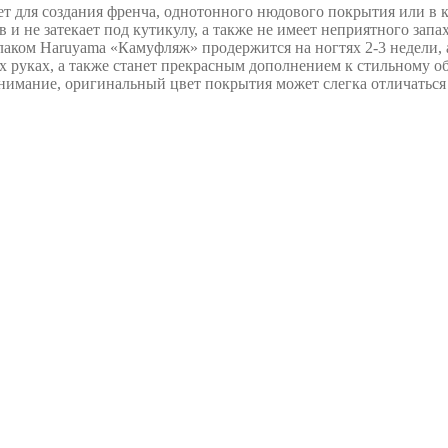
т для создания френча, однотонного нюдового покрытия или в 
в и не затекает под кутикулу, а также не имеет неприятного зап
лаком Haruyama «Камуфляж» продержится на ногтях 2-3 недели
х руках, а также станет прекрасным дополнением к стильному об
внимание, оригинальный цвет покрытия может слегка отличаться 