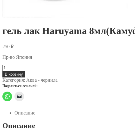
гель лак Haruyama 8мл(Каму
250
₽
Пр-во Япония
Количество
товара
В корзину
гель
Категория:
Аква - чернила
лак
Поделиться ссылкой:
Haruyama
8мл(Камуфляж)
(BF18)
Описание
Описание