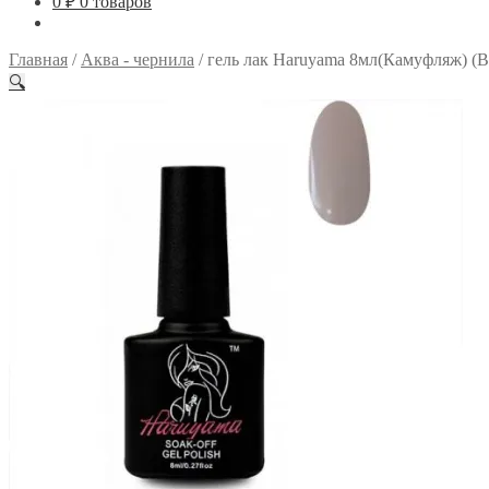
0
₽
0 товаров
Главная
/
Аква - чернила
/
гель лак Haruyama 8мл(Камуфляж) (B
🔍