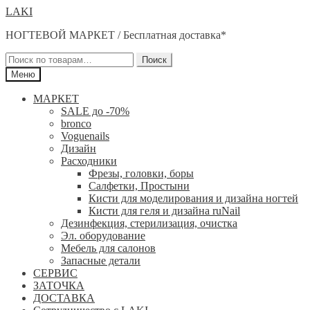
Перейти
Перейти
LAKI
к
к
НОГТЕВОЙ МАРКЕТ / Бесплатная доставка*
навигации
содержимому
Искать:
Поиск
Меню
МАРКЕТ
SALE до -70%
bronco
Voguenails
Дизайн
Расходники
Фрезы, головки, боры
Салфетки, Простыни
Кисти для моделирования и дизайна ногтей
Кисти для геля и дизайна ruNail
Дезинфекция, стерилизация, очистка
Эл. оборудование
Мебель для салонов
Запасные детали
СЕРВИС
ЗАТОЧКА
ДОСТАВКА