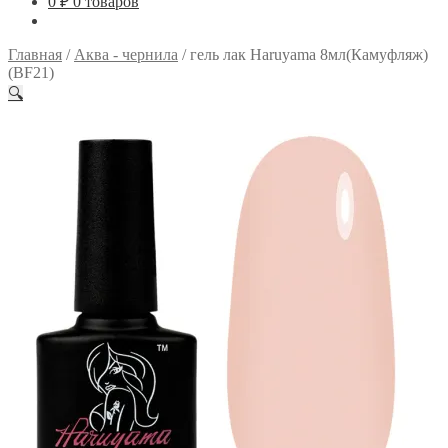
0
₽
0 товаров
Главная
/
Аква - чернила
/
гель лак Haruyama 8мл(Камуфляж)
(BF21)
🔍