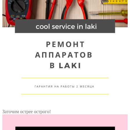
Заточим острее острого!