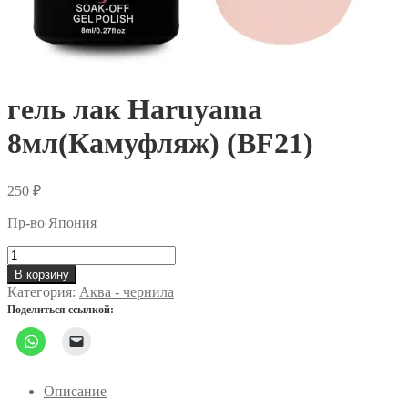
гель лак Haruyama
8мл(Камуфляж) (BF21)
250
₽
Пр-во Япония
Количество
товара
В корзину
гель
Категория:
Аква - чернила
лак
Поделиться ссылкой:
Haruyama
8мл(Камуфляж)
(BF21)
Описание