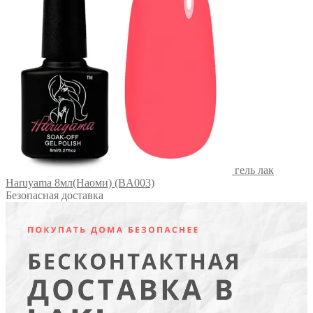
гель лак
Haruyama 8мл(Наоми) (BA003)
Безопасная доставка