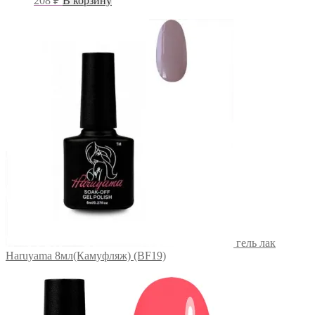
208
₽
В корзину
гель лак
Haruyama 8мл(Камуфляж) (BF19)