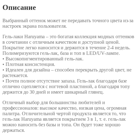
Описание
Выбранный оттенок может не передавать точного цвета из-за
настроек экрана пользователя.
Гель-лаки Haruyama – это богатая коллекция модных оттенков
в сочетании с отличным качеством и доступной ценой.
Покрытие легко наносится и держится в течение 2-4 недель.
Полимеризуются гель-лак, база и топ в LED/UV-лампе.
• Высокопигментированный гель-лак.
• Плотная консистенция.
• Идеален для дизайна – способен перекрыть другой цвет, не
растекается.
• Почти полное отсутствие запаха. Гель-лак благодаря базе
отлично сцепляется с ногтевой пластиной, а благодаря топу
держится до 30 дней и имеет шикарный глянец.
Отличный выбор для большинства любителей и
профессионалов: высокое качество, низкая цена, огромная
палитра. Отличительной чертой продукта является то, что
гель-лак Haruyama является покрытием 3 в 1, т. е. гель-лак
можно наносить без базы и топа. Он будет тоже хорошо
держаться.