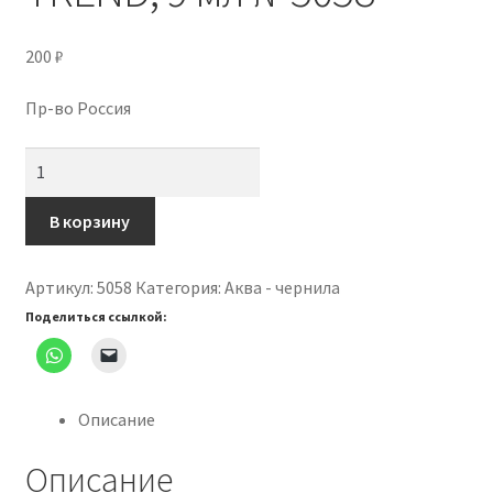
200
₽
Пр-во Россия
Количество
товара
Гель-
В корзину
лак
INDI
Артикул:
5058
Категория:
Аква - чернила
laque
Поделиться ссылкой:
TREND,
9
мл
№5058
Описание
Описание