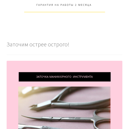
Заточим острее острого!