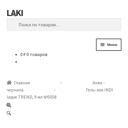
LAKI
Перейти
Перейти
Поиск
к
к
Искать:
навигации
содержимому
Меню
0
₽
0 товаров
МАРКЕТ
СЕРВИС
Главная
Аква -
ЗАТОЧКА
чернила
Гель-лак INDI
laque TREND, 9 мл №5058
ДОСТАВКА
🔍
Сотрудничество с LAKI