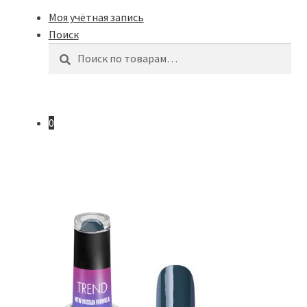
Моя учётная запись
Поиск
Искать:
Поиск
0