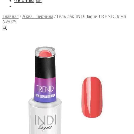
0
₽
0 товаров
Главная
/
Аква - чернила
/
Гель-лак INDI laque TREND, 9 мл
№5075
🔍