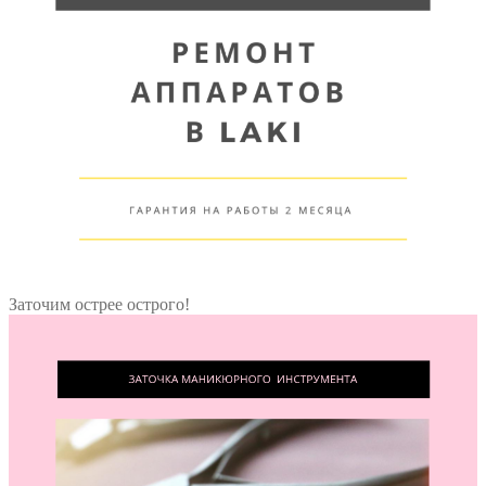
Заточим острее острого!