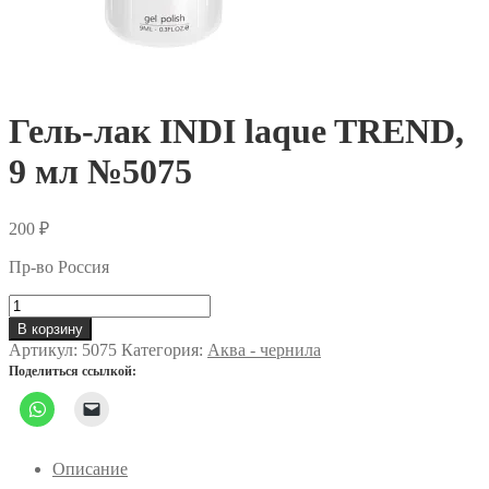
Гель-лак INDI laque TREND,
9 мл №5075
200
₽
Пр-во Россия
Количество
товара
В корзину
Гель-
Артикул:
5075
Категория:
Аква - чернила
лак
Поделиться ссылкой:
INDI
laque
TREND,
9
мл
Описание
№5075