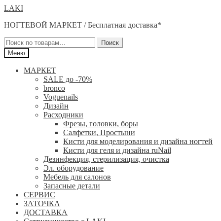
Перейти
Перейти
LAKI
к
к
НОГТЕВОЙ МАРКЕТ / Бесплатная доставка*
навигации
содержимому
Искать:
Поиск
Меню
МАРКЕТ
SALE до -70%
bronco
Voguenails
Дизайн
Расходники
Фрезы, головки, боры
Салфетки, Простыни
Кисти для моделирования и дизайна ногтей
Кисти для геля и дизайна ruNail
Дезинфекция, стерилизация, очистка
Эл. оборудование
Мебель для салонов
Запасные детали
СЕРВИС
ЗАТОЧКА
ДОСТАВКА