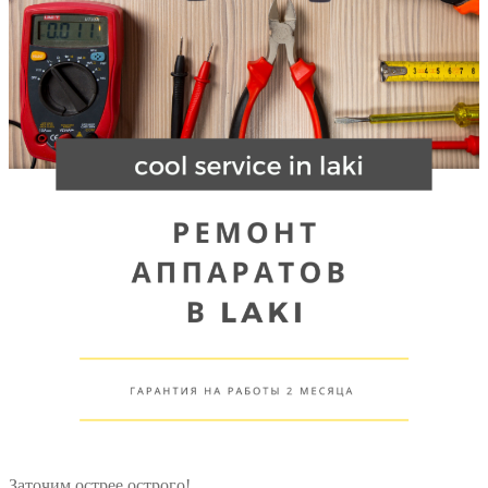
Заточим острее острого!