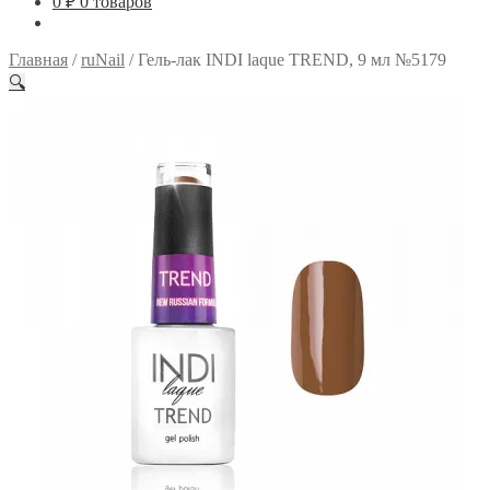
0
₽
0 товаров
Главная
/
ruNail
/
Гель-лак INDI laque TREND, 9 мл №5179
🔍