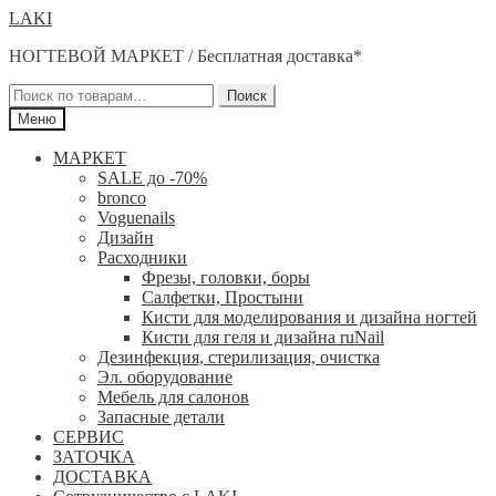
Перейти
Перейти
LAKI
к
к
НОГТЕВОЙ МАРКЕТ / Бесплатная доставка*
навигации
содержимому
Искать:
Поиск
Меню
МАРКЕТ
SALE до -70%
bronco
Voguenails
Дизайн
Расходники
Фрезы, головки, боры
Салфетки, Простыни
Кисти для моделирования и дизайна ногтей
Кисти для геля и дизайна ruNail
Дезинфекция, стерилизация, очистка
Эл. оборудование
Мебель для салонов
Запасные детали
СЕРВИС
ЗАТОЧКА
ДОСТАВКА