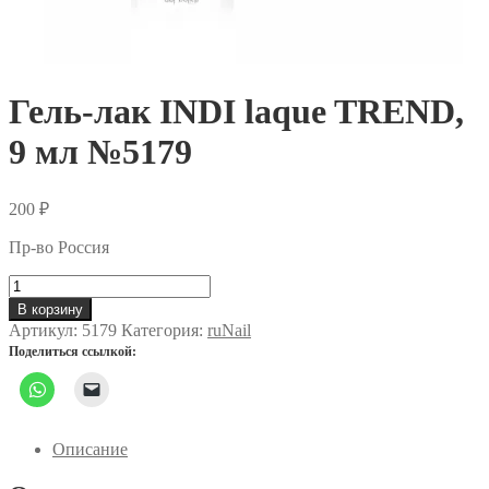
Гель-лак INDI laque TREND,
9 мл №5179
200
₽
Пр-во Россия
Количество
товара
В корзину
Гель-
Артикул:
5179
Категория:
ruNail
лак
Поделиться ссылкой:
INDI
laque
TREND,
9
мл
Описание
№5179