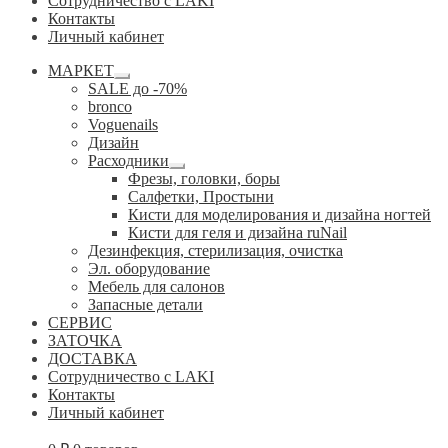
Сотрудничество с LAKI
Контакты
Личный кабинет
МАРКЕТ
Развернутое
SALE до -70%
вложенное
bronco
меню
Voguenails
Дизайн
Расходники
Развернутое
Фрезы, головки, боры
вложенное
Салфетки, Простыни
меню
Кисти для моделирования и дизайна ногтей
Кисти для геля и дизайна ruNail
Дезинфекция, стерилизация, очистка
Эл. оборудование
Мебель для салонов
Запасные детали
СЕРВИС
ЗАТОЧКА
ДОСТАВКА
Сотрудничество с LAKI
Контакты
Личный кабинет