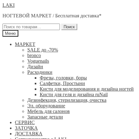
Перейти
Перейти
LAKI
к
к
НОГТЕВОЙ МАРКЕТ / Бесплатная доставка*
навигации
содержимому
Искать:
Поиск
Меню
МАРКЕТ
SALE до -70%
bronco
Voguenails
Дизайн
Расходники
Фрезы, головки, боры
Салфетки, Простыни
Кисти для моделирования и дизайна ногтей
Кисти для геля и дизайна ruNail
Дезинфекция, стерилизация, очистка
Эл. оборудование
Мебель для салонов
Запасные детали
СЕРВИС
ЗАТОЧКА
ДОСТАВКА