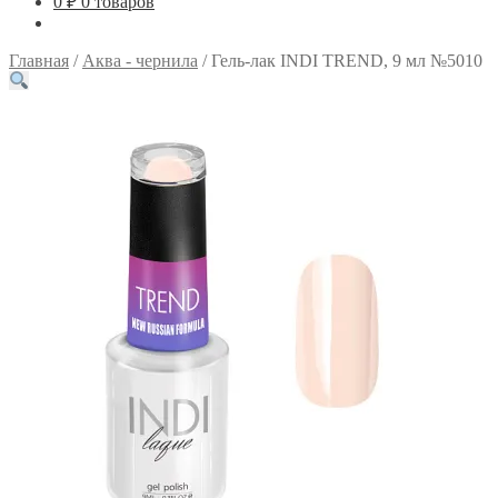
0
₽
0 товаров
Главная
/
Аква - чернила
/
Гель-лак INDI TREND, 9 мл №5010