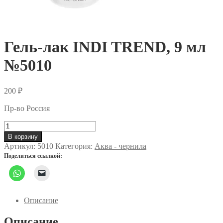
Гель-лак INDI TREND, 9 мл
№5010
200
₽
Пр-во Россия
Количество
товара
В корзину
Гель-
Артикул:
5010
Категория:
Аква - чернила
лак
Поделиться ссылкой:
INDI
TREND,
9
мл
№5010
Описание
Описание