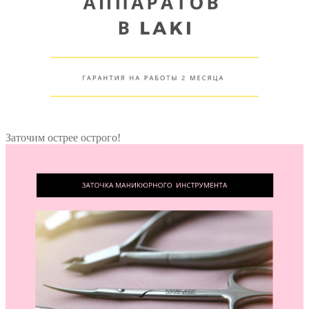
Заточим острее острого!