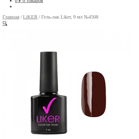
0
₽
0 товаров
Главная
/
LiKER
/
Гель-лак Liker, 9 мл №4508
🔍