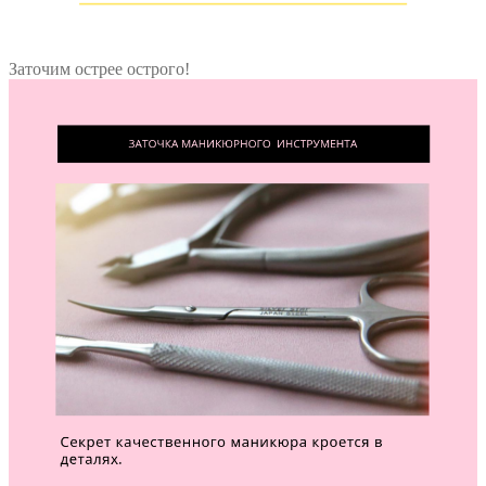
Заточим острее острого!