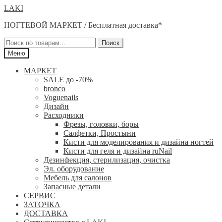
Перейти
Перейти
LAKI
к
к
НОГТЕВОЙ МАРКЕТ / Бесплатная доставка*
навигации
содержимому
Искать:
Поиск
Меню
МАРКЕТ
SALE до -70%
bronco
Voguenails
Дизайн
Расходники
Фрезы, головки, боры
Салфетки, Простыни
Кисти для моделирования и дизайна ногтей
Кисти для геля и дизайна ruNail
Дезинфекция, стерилизация, очистка
Эл. оборудование
Мебель для салонов
Запасные детали
СЕРВИС
ЗАТОЧКА
ДОСТАВКА