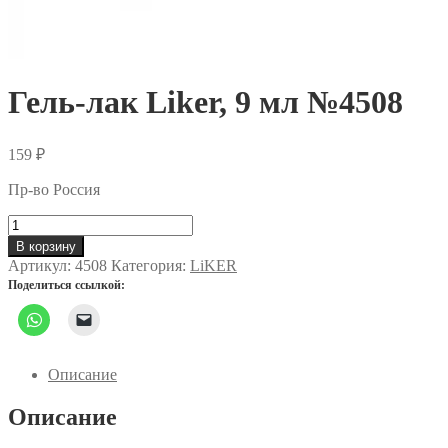
Гель-лак Liker, 9 мл №4508
159
₽
Пр-во Россия
Количество
товара
В корзину
Гель-
Артикул:
4508
Категория:
LiKER
лак
Поделиться ссылкой:
Liker,
9
мл
№4508
Описание
Описание