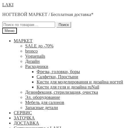
Перейти
Перейти
LAKI
к
к
НОГТЕВОЙ МАРКЕТ / Бесплатная доставка*
навигации
содержимому
Искать:
Поиск
Меню
МАРКЕТ
SALE до -70%
bronco
Voguenails
Дизайн
Расходники
Фрезы, головки, боры
Салфетки, Простыни
Кисти для моделирования и дизайна ногтей
Кисти для геля и дизайна ruNail
Дезинфекция, стерилизация, очистка
Эл. оборудование
Мебель для салонов
Запасные детали
СЕРВИС
ЗАТОЧКА
ДОСТАВКА