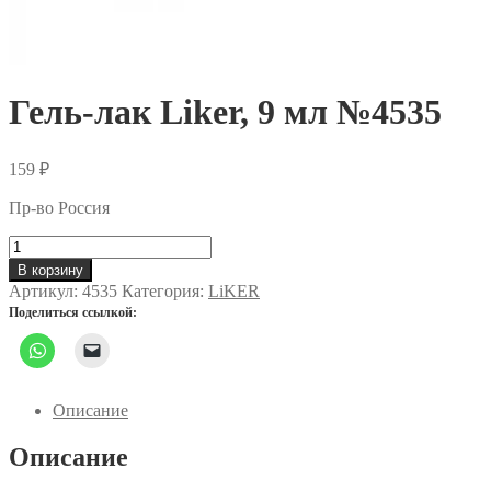
Гель-лак Liker, 9 мл №4535
159
₽
Пр-во Россия
Количество
товара
В корзину
Гель-
Артикул:
4535
Категория:
LiKER
лак
Поделиться ссылкой:
Liker,
9
мл
№4535
Описание
Описание