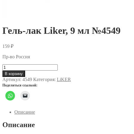
Гель-лак Liker, 9 мл №4549
159
₽
Пр-во Россия
Количество
товара
В корзину
Гель-
Артикул:
4549
Категория:
LiKER
лак
Поделиться ссылкой:
Liker,
9
мл
№4549
Описание
Описание