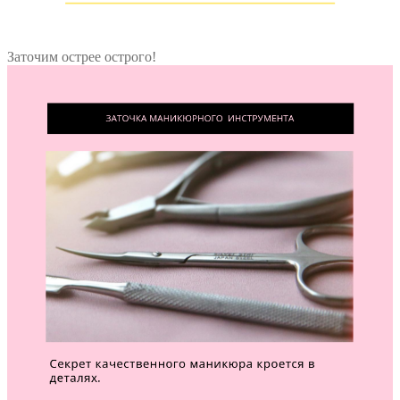
Заточим острее острого!