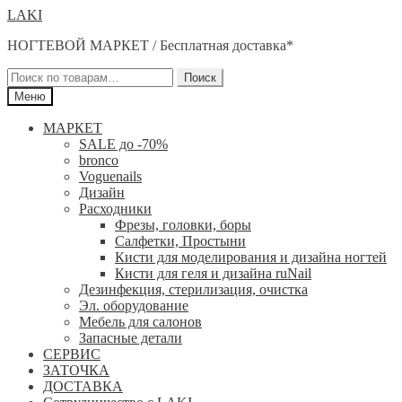
Перейти
Перейти
LAKI
к
к
НОГТЕВОЙ МАРКЕТ / Бесплатная доставка*
навигации
содержимому
Искать:
Поиск
Меню
МАРКЕТ
SALE до -70%
bronco
Voguenails
Дизайн
Расходники
Фрезы, головки, боры
Салфетки, Простыни
Кисти для моделирования и дизайна ногтей
Кисти для геля и дизайна ruNail
Дезинфекция, стерилизация, очистка
Эл. оборудование
Мебель для салонов
Запасные детали
СЕРВИС
ЗАТОЧКА
ДОСТАВКА