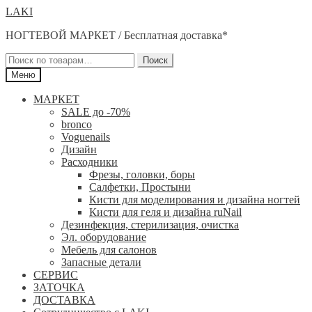
Перейти
Перейти
LAKI
к
к
НОГТЕВОЙ МАРКЕТ / Бесплатная доставка*
навигации
содержимому
Искать:
Поиск
Меню
МАРКЕТ
SALE до -70%
bronco
Voguenails
Дизайн
Расходники
Фрезы, головки, боры
Салфетки, Простыни
Кисти для моделирования и дизайна ногтей
Кисти для геля и дизайна ruNail
Дезинфекция, стерилизация, очистка
Эл. оборудование
Мебель для салонов
Запасные детали
СЕРВИС
ЗАТОЧКА
ДОСТАВКА