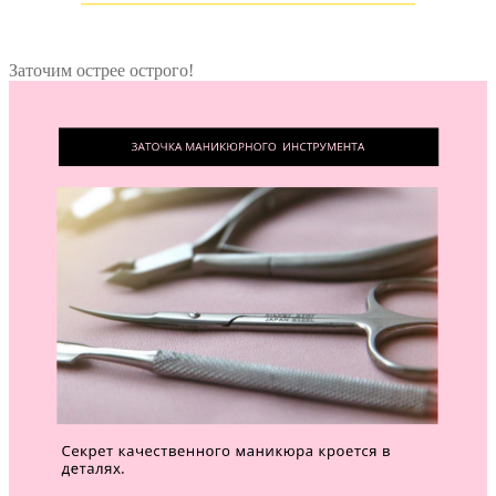
Заточим острее острого!