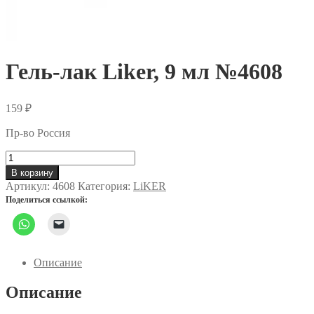
Гель-лак Liker, 9 мл №4608
159
₽
Пр-во Россия
Количество
товара
В корзину
Гель-
Артикул:
4608
Категория:
LiKER
лак
Поделиться ссылкой:
Liker,
9
мл
№4608
Описание
Описание