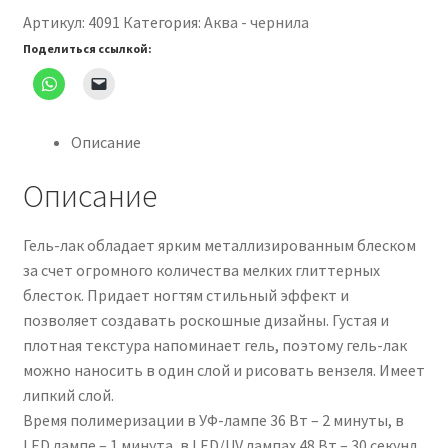
Lurex
Артикул:
4091
Категория:
Аква - чернила
(цвет:
Поделиться ссылкой:
сапфир),
5
г
№4091
Описание
Описание
Гель-лак обладает ярким металлизированным блеском
за счет огромного количества мелких глиттерных
блесток. Придает ногтям стильный эффект и
позволяет создавать роскошные дизайны. Густая и
плотная текстура напоминает гель, поэтому гель-лак
можно наносить в один слой и рисовать вензеля. Имеет
липкий слой.
Время полимеризации в УФ-лампе 36 Вт – 2 минуты, в
LED лампе – 1 минута, в LED/UV лампах 48 Вт – 30 секунд.