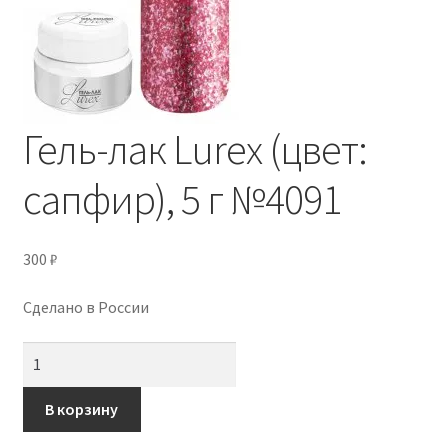
Контакты
Личный кабинет
Гель-лак Lurex (цвет:
сапфир), 5 г №4091
300
₽
Сделано в России
Количество
товара
Гель-
В корзину
лак