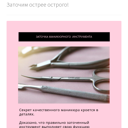
Заточим острее острого!