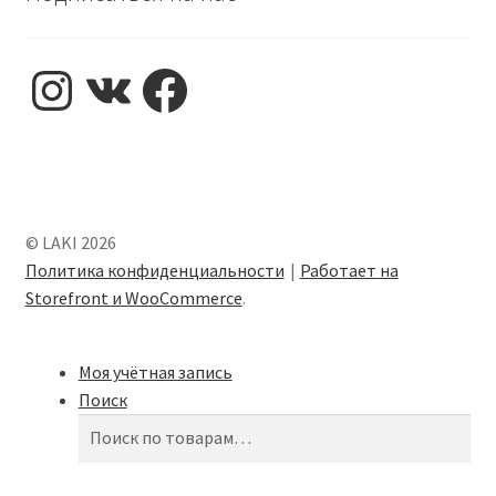
Instagram
VK
Facebook
© LAKI 2026
Политика конфиденциальности
Работает на
Storefront и WooCommerce
.
Моя учётная запись
Поиск
Искать:
Поиск