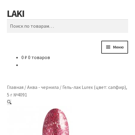
LAKI
Перейти
Перейти
Поиск
к
к
Искать:
навигации
содержимому
Меню
0
₽
0 товаров
МАРКЕТ
СЕРВИС
Главная
/
Аква - чернила
/
Гель-лак Lurex (цвет: сапфир),
ЗАТОЧКА
5 г №4091
🔍
ДОСТАВКА
Сотрудничество с LAKI