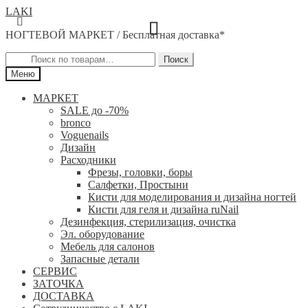
Перейти
Перейти
LAKI
к
к
НОГТЕВОЙ МАРКЕТ / Бесплатная доставка*
навигации
содержимому
Искать:
Поиск
Меню
МАРКЕТ
SALE до -70%
bronco
Voguenails
Дизайн
Расходники
Фрезы, головки, боры
Салфетки, Простыни
Кисти для моделирования и дизайна ногтей
Кисти для геля и дизайна ruNail
Дезинфекция, стерилизация, очистка
Эл. оборудование
Мебель для салонов
Запасные детали
СЕРВИС
ЗАТОЧКА
ДОСТАВКА