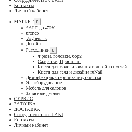
Сотрудничество с LAKI
Контакты
Личный кабинет
Развернутое
МАРКЕТ
вложенное
SALE до -70%
меню
bronco
Voguenails
Дизайн
Развернутое
Расходники
вложенное
Фрезы, головки, боры
меню
Салфетки, Простыни
Кисти для моделирования и дизайна ногтей
Кисти для геля и дизайна ruNail
Дезинфекция, стерилизация, очистка
Эл. оборудование
Мебель для салонов
Запасные детали
СЕРВИС
ЗАТОЧКА
ДОСТАВКА
Сотрудничество с LAKI
Контакты
Личный кабинет