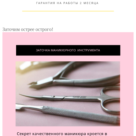
Заточим острее острого!