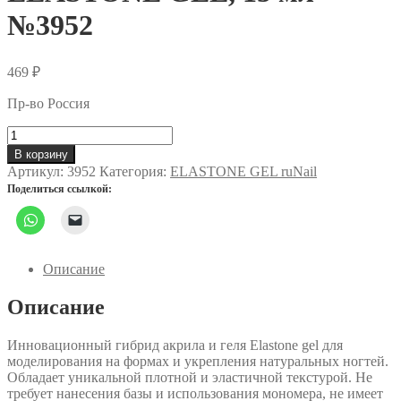
№3952
469
₽
Пр-во Россия
Количество
товара
В корзину
Гибрид
Артикул:
3952
Категория:
ELASTONE GEL ruNail
акрила
Поделиться ссылкой:
и
геля
ELASTONE
GEL,
15
Описание
мл
№3952
Описание
Инновационный гибрид акрила и геля Elastone gel для
моделирования на формах и укрепления натуральных ногтей.
Обладает уникальной плотной и эластичной текстурой. Не
требует нанесения базы и использования мономера, не имеет