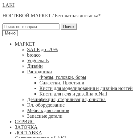
Перейти
Перейти
LAKI
к
к
НОГТЕВОЙ МАРКЕТ / Бесплатная доставка*
навигации
содержимому
Искать:
Поиск
Меню
МАРКЕТ
SALE до -70%
bronco
Voguenails
Дизайн
Расходники
Фрезы, головки, боры
Салфетки, Простыни
Кисти для моделирования и дизайна ногтей
Кисти для геля и дизайна ruNail
Дезинфекция, стерилизация, очистка
Эл. оборудование
Мебель для салонов
Запасные детали
СЕРВИС
ЗАТОЧКА
ДОСТАВКА