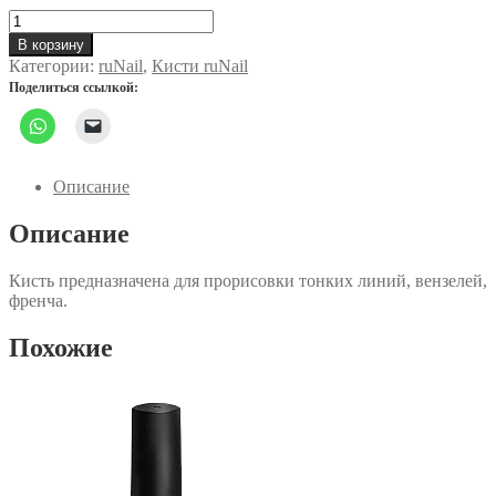
Количество
товара
В корзину
Кисть
Категории:
ruNail
,
Кисти ruNail
для
Поделиться ссылкой:
дизайна
nail
art
nylon,
5
Описание
мм
№00/3
Описание
№3594
Кисть предназначена для прорисовки тонких линий, вензелей,
френча.
Похожие