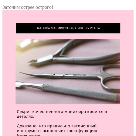
Заточим острее острого!