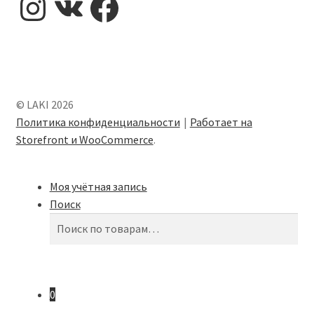
© LAKI 2026
Политика конфиденциальности
Работает на
Storefront и WooCommerce
.
Моя учётная запись
Поиск
Искать:
Поиск
0