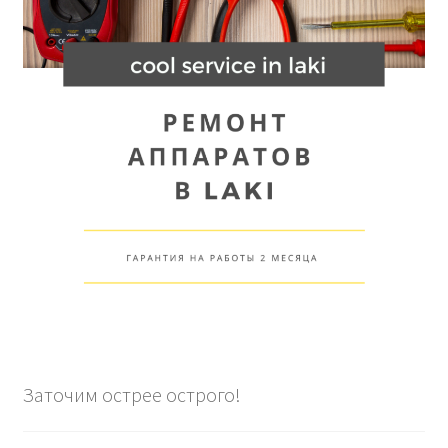
Заточим острее острого!