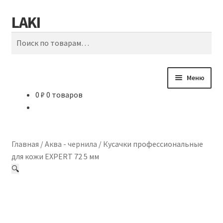
LAKI
Перейти
Перейти
Поиск
к
к
Искать:
навигации
содержимому
Меню
0
₽
0 товаров
МАРКЕТ
СЕРВИС
Главная
/
Аква - чернила
/
Кусачки профессиональные
ЗАТОЧКА
для кожи EXPERT 72 5 мм
🔍
ДОСТАВКА
Сотрудничество с LAKI