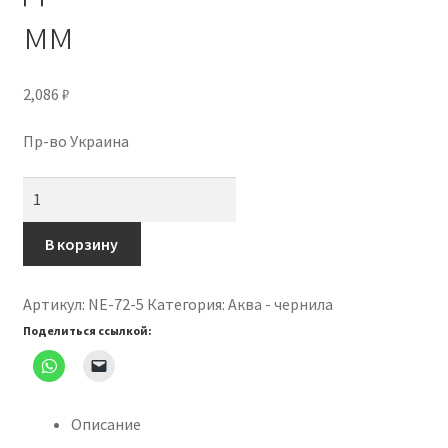
мм
2,086
₽
Пр-во Украина
Количество
товара
Кусачки
В корзину
профессиональные
для
Артикул:
NE-72-5
Категория:
Аква - чернила
кожи
Поделиться ссылкой:
EXPERT
72
5
мм
Описание