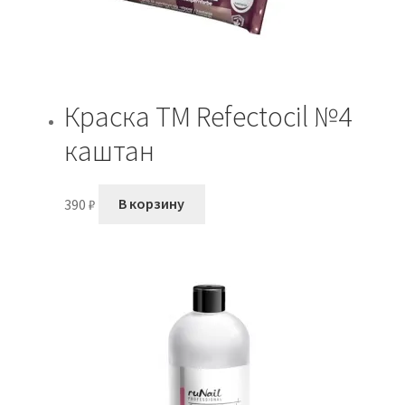
Краска TM Refectocil №4
каштан
390
₽
В корзину