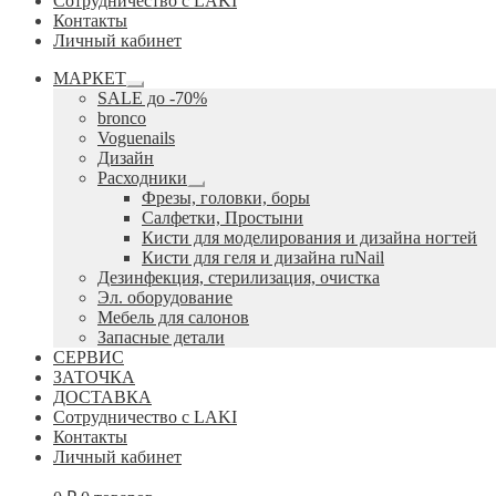
Сотрудничество с LAKI
Контакты
Личный кабинет
МАРКЕТ
Развернутое
SALE до -70%
вложенное
bronco
меню
Voguenails
Дизайн
Расходники
Развернутое
Фрезы, головки, боры
вложенное
Салфетки, Простыни
меню
Кисти для моделирования и дизайна ногтей
Кисти для геля и дизайна ruNail
Дезинфекция, стерилизация, очистка
Эл. оборудование
Мебель для салонов
Запасные детали
СЕРВИС
ЗАТОЧКА
ДОСТАВКА
Сотрудничество с LAKI
Контакты
Личный кабинет