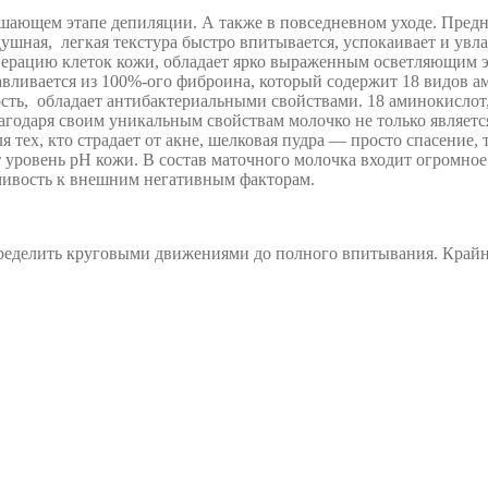
шающем этапе депиляции. А также в повседневном уходе. Предн
ушная, легкая текстура быстро впитывается, успокаивает и увла
нерацию клеток кожи, обладает ярко выраженным осветляющим э
тавливается из 100%-ого фиброина, который содержит 18 видов
сть, обладает антибактериальными свойствами. 18 аминокислот
лагодаря своим уникальным свойствам молочко не только являет
ех, кто страдает от акне, шелковая пудра — просто спасение, т
уровень рН кожи. В состав маточного молочка входит огромное
йчивость к внешним негативным факторам.
ределить круговыми движениями до полного впитывания. Крайне