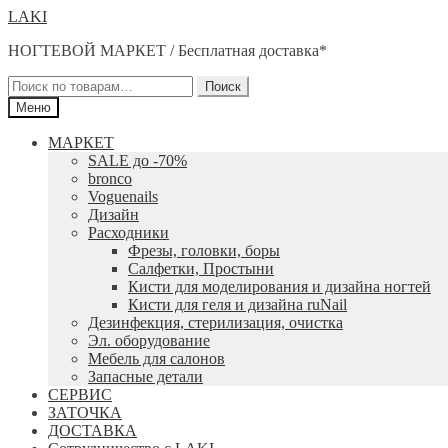
Перейти
Перейти
LAKI
к
к
НОГТЕВОЙ МАРКЕТ / Бесплатная доставка*
навигации
содержимому
Искать:
Поиск
Меню
МАРКЕТ
SALE до -70%
bronco
Voguenails
Дизайн
Расходники
Фрезы, головки, боры
Салфетки, Простыни
Кисти для моделирования и дизайна ногтей
Кисти для геля и дизайна ruNail
Дезинфекция, стерилизация, очистка
Эл. оборудование
Мебель для салонов
Запасные детали
СЕРВИС
ЗАТОЧКА
ДОСТАВКА