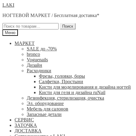
Перейти
Перейти
LAKI
к
к
НОГТЕВОЙ МАРКЕТ / Бесплатная доставка*
навигации
содержимому
Искать:
Поиск
Меню
МАРКЕТ
SALE до -70%
bronco
Voguenails
Дизайн
Расходники
Фрезы, головки, боры
Салфетки, Простыни
Кисти для моделирования и дизайна ногтей
Кисти для геля и дизайна ruNail
Дезинфекция, стерилизация, очистка
Эл. оборудование
Мебель для салонов
Запасные детали
СЕРВИС
ЗАТОЧКА
ДОСТАВКА