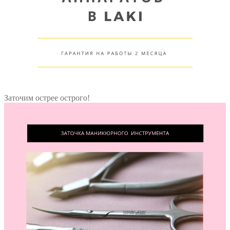
Заточим острее острого!