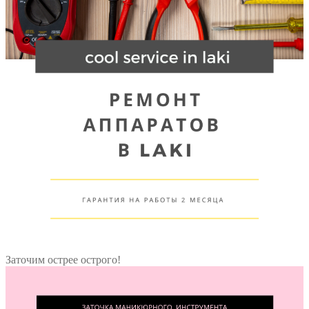
Заточим острее острого!