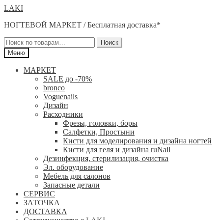
Перейти
Перейти
LAKI
к
к
НОГТЕВОЙ МАРКЕТ / Бесплатная доставка*
навигации
содержимому
Искать:
Поиск
Меню
МАРКЕТ
SALE до -70%
bronco
Voguenails
Дизайн
Расходники
Фрезы, головки, боры
Салфетки, Простыни
Кисти для моделирования и дизайна ногтей
Кисти для геля и дизайна ruNail
Дезинфекция, стерилизация, очистка
Эл. оборудование
Мебель для салонов
Запасные детали
СЕРВИС
ЗАТОЧКА
ДОСТАВКА