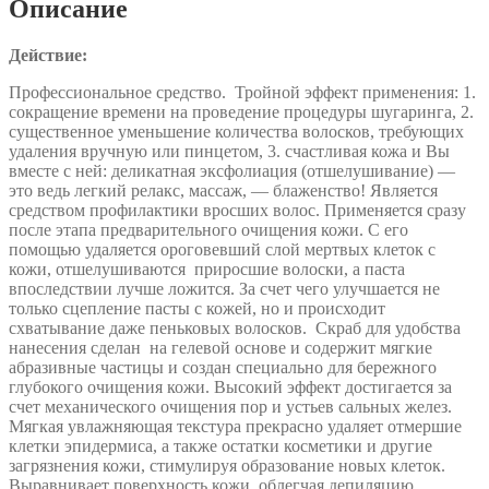
Описание
Действие:
Профессиональное средство. Тройной эффект применения: 1.
сокращение времени на проведение процедуры шугаринга, 2.
существенное уменьшение количества волосков, требующих
удаления вручную или пинцетом, 3. счастливая кожа и Вы
вместе с ней: деликатная эксфолиация (отшелушивание) —
это ведь легкий релакс, массаж, — блаженство! Является
средством профилактики вросших волос. Применяется сразу
после этапа предварительного очищения кожи. С его
помощью удаляется ороговевший слой мертвых клеток с
кожи, отшелушиваются приросшие волоски, а паста
впоследствии лучше ложится. За счет чего улучшается не
только сцепление пасты с кожей, но и происходит
схватывание даже пеньковых волосков. Скраб для удобства
нанесения сделан на гелевой основе и содержит мягкие
абразивные частицы и создан специально для бережного
глубокого очищения кожи. Высокий эффект достигается за
счет механического очищения пор и устьев сальных желез.
Мягкая увлажняющая текстура прекрасно удаляет отмершие
клетки эпидермиса, а также остатки косметики и другие
загрязнения кожи, стимулируя образование новых клеток.
Выравнивает поверхность кожи, облегчая депиляцию