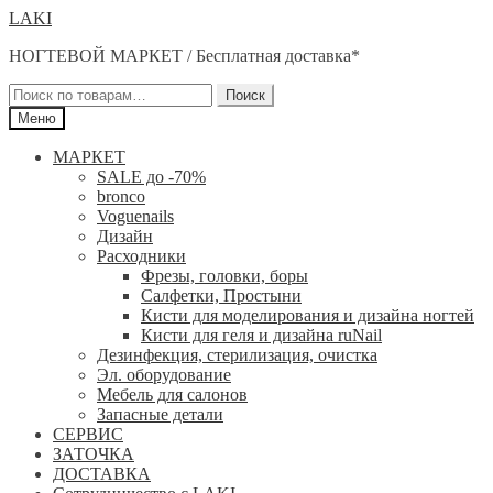
Перейти
Перейти
LAKI
к
к
НОГТЕВОЙ МАРКЕТ / Бесплатная доставка*
навигации
содержимому
Искать:
Поиск
Меню
МАРКЕТ
SALE до -70%
bronco
Voguenails
Дизайн
Расходники
Фрезы, головки, боры
Салфетки, Простыни
Кисти для моделирования и дизайна ногтей
Кисти для геля и дизайна ruNail
Дезинфекция, стерилизация, очистка
Эл. оборудование
Мебель для салонов
Запасные детали
СЕРВИС
ЗАТОЧКА
ДОСТАВКА