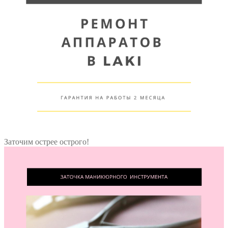
Заточим острее острого!