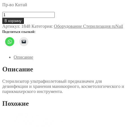
Пр-во Китай
Количество
товара
В корзину
УФ-
Артикул:
1848
Категория:
Оборудование Стерилизация ruNail
стерилизатор
Поделиться ссылкой:
8Вт
Описание
Описание
Стерилизатор ультрафиолетовый предназначен для
дезинфекции и хранения маникюрного, косметологического и
парикмахерского инструмента.
Похожие