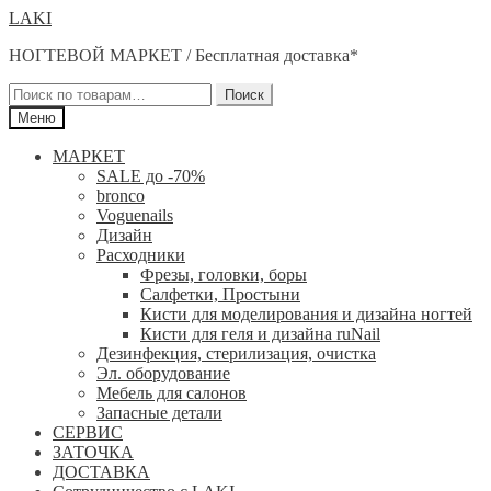
Перейти
Перейти
LAKI
к
к
НОГТЕВОЙ МАРКЕТ / Бесплатная доставка*
навигации
содержимому
Искать:
Поиск
Меню
МАРКЕТ
SALE до -70%
bronco
Voguenails
Дизайн
Расходники
Фрезы, головки, боры
Салфетки, Простыни
Кисти для моделирования и дизайна ногтей
Кисти для геля и дизайна ruNail
Дезинфекция, стерилизация, очистка
Эл. оборудование
Мебель для салонов
Запасные детали
СЕРВИС
ЗАТОЧКА
ДОСТАВКА