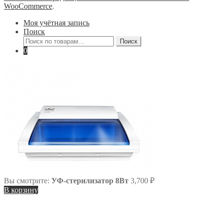
WooCommerce
.
Моя учётная запись
Поиск
Искать:
Поиск
0
Вы смотрите:
УФ-стерилизатор 8Вт
3,700
₽
В корзину