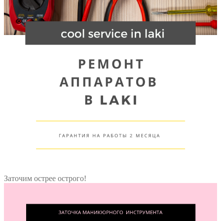
Заточим острее острого!