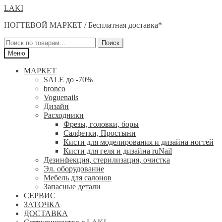
Перейти
Перейти
LAKI
к
к
НОГТЕВОЙ МАРКЕТ / Бесплатная доставка*
навигации
содержимому
Искать:
Поиск
Меню
МАРКЕТ
SALE до -70%
bronco
Voguenails
Дизайн
Расходники
Фрезы, головки, боры
Салфетки, Простыни
Кисти для моделирования и дизайна ногтей
Кисти для геля и дизайна ruNail
Дезинфекция, стерилизация, очистка
Эл. оборудование
Мебель для салонов
Запасные детали
СЕРВИС
ЗАТОЧКА
ДОСТАВКА