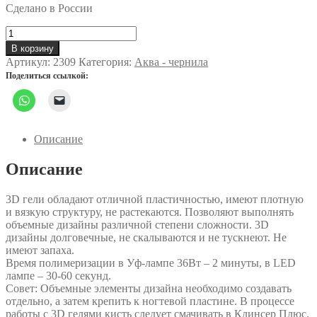
Сделано в России
Количество
товара
В корзину
3D
Артикул:
2309
Категория:
Аква - чернила
гель
Поделиться ссылкой:
(цвет:
Фиолетовый,
Violet),
5
г
Описание
Описание
3D гели обладают отличной пластичностью, имеют плотную
и вязкую структуру, не растекаются. Позволяют выполнять
объемные дизайны различной степени сложности. 3D
дизайны долговечные, не скалываются и не тускнеют. Не
имеют запаха.
Время полимеризации в Уф-лампе 36Вт – 2 минуты, в LED
лампе – 30-60 секунд.
Совет: Объемные элементы дизайна необходимо создавать
отдельно, а затем крепить к ногтевой пластине. В процессе
работы с 3D гелями кисть следует смачивать в Клинсер Плюс.