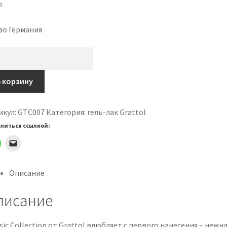
₽
во Германия
ичество
ара
tol
В корзину
r
икул:
GTC007
Категория:
гель-лак Grattol
sh
литься ссылкой:
et
Описание
писание
sic Collection от Grattol влюбляет с первого нанесения – неж