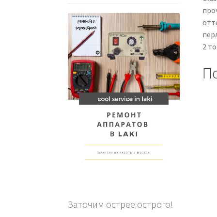
про
отт
пер
2 то
П
Заточим острее острого!