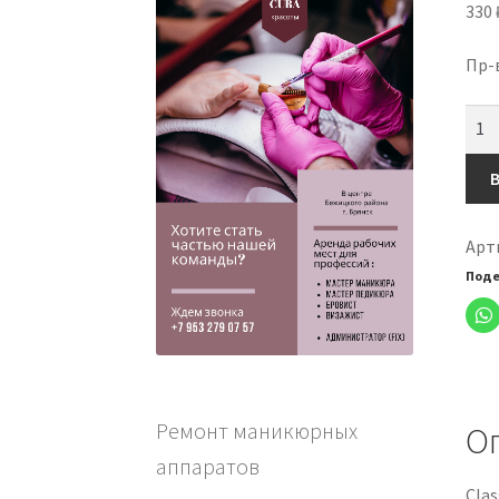
330
Пр-
Кол
тов
Grat
Colo
Gel
Арт
Poli
Поде
Blue
Viol
Ремонт маникюрных
О
аппаратов
Clas