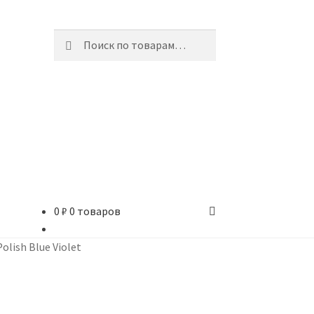
Искать:
Поиск
0
₽
0 товаров
Polish Blue Violet