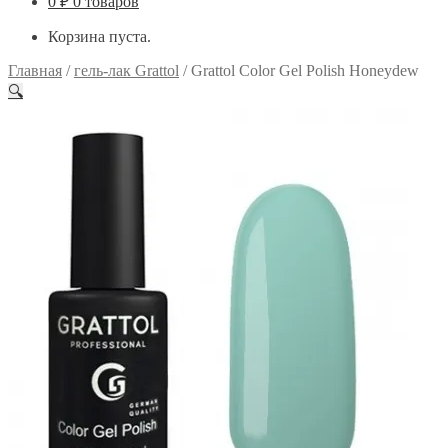
0
₽
0 товаров
Корзина пуста.
Главная
/
гель-лак Grattol
/
Grattol Color Gel Polish Honeydew
🔍