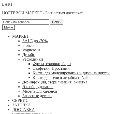
Перейти
Перейти
LAKI
к
к
НОГТЕВОЙ МАРКЕТ / Бесплатная доставка*
навигации
содержимому
Искать:
Поиск
Меню
МАРКЕТ
SALE до -70%
bronco
Voguenails
Дизайн
Расходники
Фрезы, головки, боры
Салфетки, Простыни
Кисти для моделирования и дизайна ногтей
Кисти для геля и дизайна ruNail
Дезинфекция, стерилизация, очистка
Эл. оборудование
Мебель для салонов
Запасные детали
СЕРВИС
ЗАТОЧКА
ДОСТАВКА