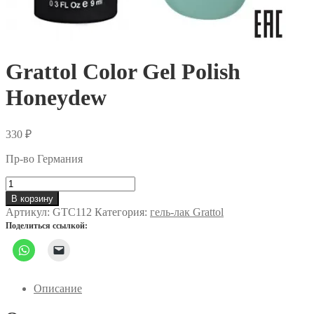
Grattol Color Gel Polish
Honeydew
330
₽
Пр-во Германия
Количество
товара
В корзину
Grattol
Артикул:
GTC112
Категория:
гель-лак Grattol
Color
Поделиться ссылкой:
Gel
Polish
Honeydew
Описание