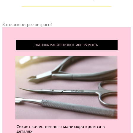
Заточим острее острого!