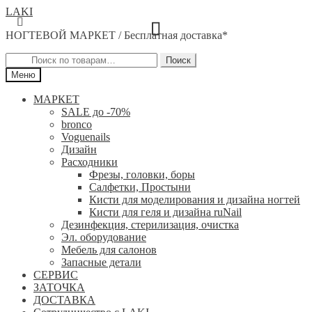
Перейти
Перейти
LAKI
к
к
НОГТЕВОЙ МАРКЕТ / Бесплатная доставка*
навигации
содержимому
Искать:
Поиск
Меню
МАРКЕТ
SALE до -70%
bronco
Voguenails
Дизайн
Расходники
Фрезы, головки, боры
Салфетки, Простыни
Кисти для моделирования и дизайна ногтей
Кисти для геля и дизайна ruNail
Дезинфекция, стерилизация, очистка
Эл. оборудование
Мебель для салонов
Запасные детали
СЕРВИС
ЗАТОЧКА
ДОСТАВКА