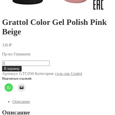
Grattol Color Gel Polish Pink
Beige
330
₽
Пр-во Германия
Количество
товара
В корзину
Grattol
Артикул:
GTC050
Категория:
гель-лак Grattol
Color
Поделиться ссылкой:
Gel
Polish
Pink
Beige
Описание
Описание