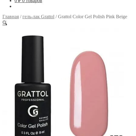
0
₽
0 товаров
Главная
/
гель-лак Grattol
/
Grattol Color Gel Polish Pink Beige
🔍