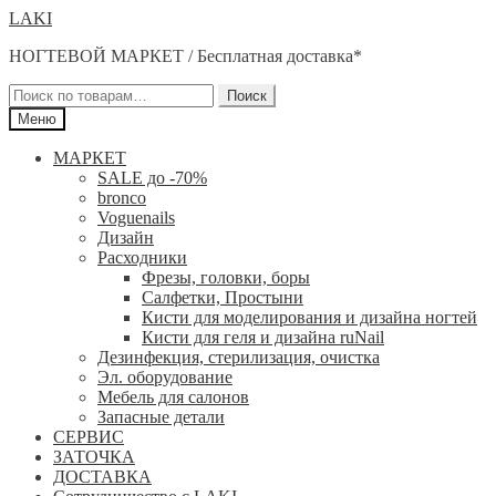
Перейти
Перейти
LAKI
к
к
НОГТЕВОЙ МАРКЕТ / Бесплатная доставка*
навигации
содержимому
Искать:
Поиск
Меню
МАРКЕТ
SALE до -70%
bronco
Voguenails
Дизайн
Расходники
Фрезы, головки, боры
Салфетки, Простыни
Кисти для моделирования и дизайна ногтей
Кисти для геля и дизайна ruNail
Дезинфекция, стерилизация, очистка
Эл. оборудование
Мебель для салонов
Запасные детали
СЕРВИС
ЗАТОЧКА
ДОСТАВКА