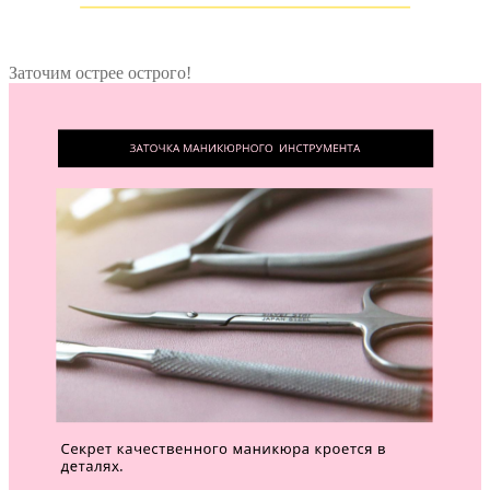
Заточим острее острого!