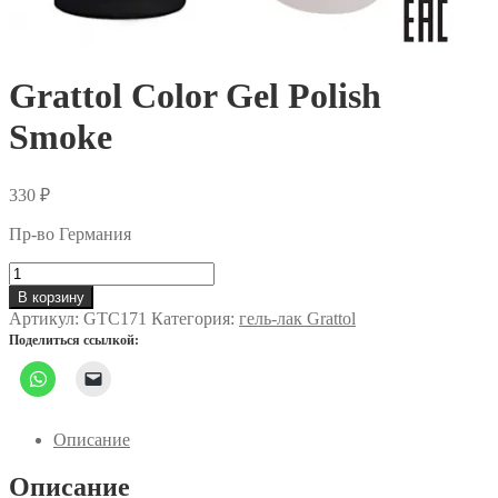
Grattol Color Gel Polish
Smoke
330
₽
Пр-во Германия
Количество
товара
В корзину
Grattol
Артикул:
GTC171
Категория:
гель-лак Grattol
Color
Поделиться ссылкой:
Gel
Polish
Smoke
Описание
Описание