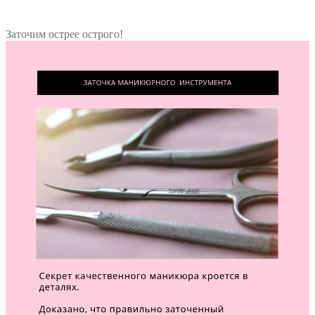
Заточим острее острого!