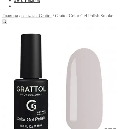
0
₽
0 товаров
Главная
/
гель-лак Grattol
/
Grattol Color Gel Polish Smoke
🔍