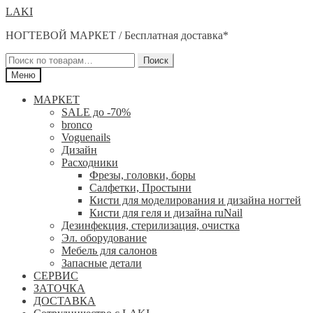
Перейти
Перейти
LAKI
к
к
НОГТЕВОЙ МАРКЕТ / Бесплатная доставка*
навигации
содержимому
Искать:
Поиск
Меню
МАРКЕТ
SALE до -70%
bronco
Voguenails
Дизайн
Расходники
Фрезы, головки, боры
Салфетки, Простыни
Кисти для моделирования и дизайна ногтей
Кисти для геля и дизайна ruNail
Дезинфекция, стерилизация, очистка
Эл. оборудование
Мебель для салонов
Запасные детали
СЕРВИС
ЗАТОЧКА
ДОСТАВКА