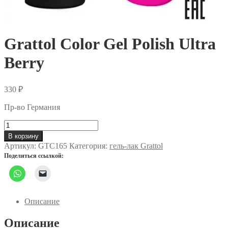
Grattol Color Gel Polish Ultra
Berry
330
₽
Пр-во Германия
Количество
товара
В корзину
Grattol
Артикул:
GTC165
Категория:
гель-лак Grattol
Color
Поделиться ссылкой:
Gel
Polish
Ultra
Berry
Описание
Описание