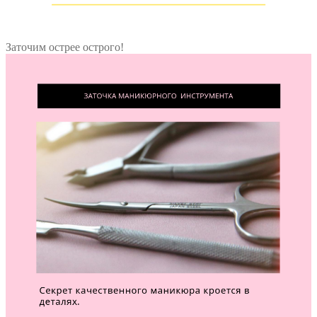
Заточим острее острого!