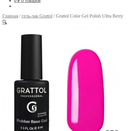
0
₽
0 товаров
Главная
/
гель-лак Grattol
/
Grattol Color Gel Polish Ultra Berry
🔍