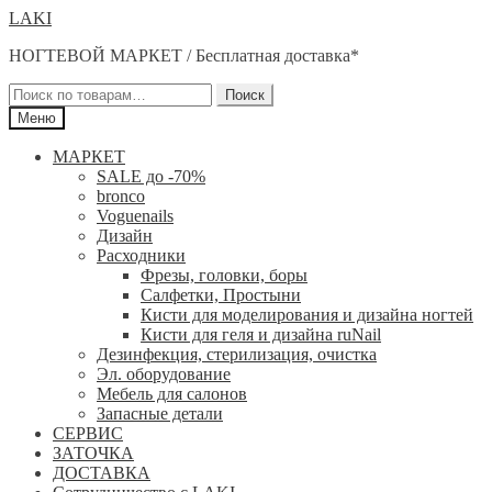
Перейти
Перейти
LAKI
к
к
НОГТЕВОЙ МАРКЕТ / Бесплатная доставка*
навигации
содержимому
Искать:
Поиск
Меню
МАРКЕТ
SALE до -70%
bronco
Voguenails
Дизайн
Расходники
Фрезы, головки, боры
Салфетки, Простыни
Кисти для моделирования и дизайна ногтей
Кисти для геля и дизайна ruNail
Дезинфекция, стерилизация, очистка
Эл. оборудование
Мебель для салонов
Запасные детали
СЕРВИС
ЗАТОЧКА
ДОСТАВКА