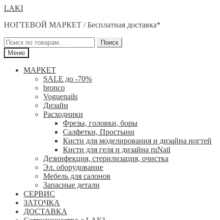
Перейти
Перейти
LAKI
к
к
НОГТЕВОЙ МАРКЕТ / Бесплатная доставка*
навигации
содержимому
Искать:
Поиск
Меню
МАРКЕТ
SALE до -70%
bronco
Voguenails
Дизайн
Расходники
Фрезы, головки, боры
Салфетки, Простыни
Кисти для моделирования и дизайна ногтей
Кисти для геля и дизайна ruNail
Дезинфекция, стерилизация, очистка
Эл. оборудование
Мебель для салонов
Запасные детали
СЕРВИС
ЗАТОЧКА
ДОСТАВКА