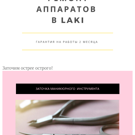
Заточим острее острого!