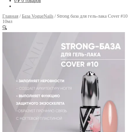
0
₽
0 товаров
Главная
/
База VogueNails
/
Strong база для гель-лака Cover #10
10мл
🔍