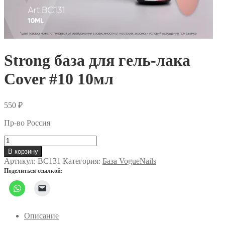
Strong база для гель-лака
Cover #10 10мл
550
₽
Пр-во Россия
Количество
товара
В корзину
Strong
Артикул:
BC131
Категория:
База VogueNails
база
Поделиться ссылкой:
для
гель-
лака
Cover
#10
Описание
10мл